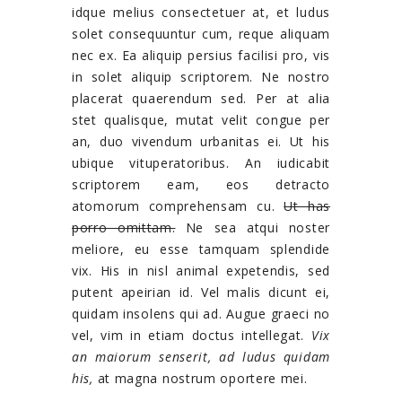
idque melius consectetuer at, et ludus
solet consequuntur cum, reque aliquam
nec ex. Ea aliquip persius facilisi pro, vis
in solet aliquip scriptorem. Ne nostro
placerat quaerendum sed. Per at alia
stet qualisque, mutat velit congue per
an, duo vivendum urbanitas ei. Ut his
ubique vituperatoribus. An iudicabit
scriptorem eam, eos detracto
atomorum comprehensam cu.
Ut has
porro omittam.
Ne sea atqui noster
meliore, eu esse tamquam splendide
vix. His in nisl animal expetendis, sed
putent apeirian id. Vel malis dicunt ei,
quidam insolens qui ad. Augue graeci no
vel, vim in etiam doctus intellegat.
Vix
an maiorum senserit, ad ludus quidam
his,
at magna nostrum oportere mei.