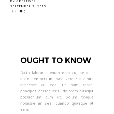
BY:
GREATIVES
SEPTEMBER 5, 2015
1
0
HOW TO BECOME A
DESIGNER
OUGHT TO KNOW
Dicta labitur alienum eam cu, ne quis
iusto democritum has. Verear invenire
inciderint cu eos. Ut nam tritani
principes persequeris, dolorem suscipit
posidonium cum ut. Solum tibique
noluisse an sea, quando quaeque at
eam.