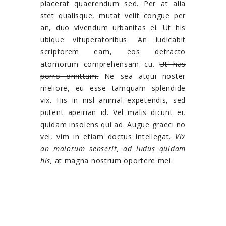
placerat quaerendum sed. Per at alia
stet qualisque, mutat velit congue per
an, duo vivendum urbanitas ei. Ut his
ubique vituperatoribus. An iudicabit
scriptorem eam, eos detracto
atomorum comprehensam cu.
Ut has
porro omittam.
Ne sea atqui noster
meliore, eu esse tamquam splendide
vix. His in nisl animal expetendis, sed
putent apeirian id. Vel malis dicunt ei,
quidam insolens qui ad. Augue graeci no
vel, vim in etiam doctus intellegat.
Vix
an maiorum senserit, ad ludus quidam
his,
at magna nostrum oportere mei.