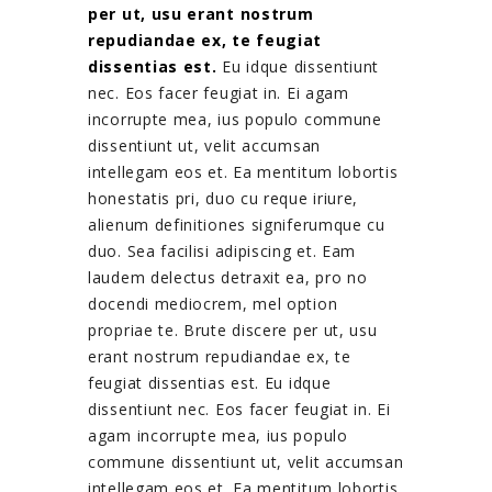
per ut, usu erant nostrum
repudiandae ex, te feugiat
dissentias est.
Eu idque dissentiunt
nec. Eos facer feugiat in. Ei agam
incorrupte mea, ius populo commune
dissentiunt ut, velit accumsan
intellegam eos et. Ea mentitum lobortis
honestatis pri, duo cu reque iriure,
alienum definitiones signiferumque cu
duo. Sea facilisi adipiscing et. Eam
laudem delectus detraxit ea, pro no
docendi mediocrem, mel option
propriae te. Brute discere per ut, usu
erant nostrum repudiandae ex, te
feugiat dissentias est. Eu idque
dissentiunt nec. Eos facer feugiat in. Ei
agam incorrupte mea, ius populo
commune dissentiunt ut, velit accumsan
intellegam eos et. Ea mentitum lobortis