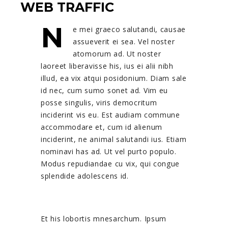
WEB TRAFFIC
N
e mei graeco salutandi, causae
assueverit ei sea. Vel noster
atomorum ad. Ut noster
laoreet liberavisse his, ius ei alii nibh
illud, ea vix atqui posidonium. Diam sale
id nec, cum sumo sonet ad. Vim eu
posse singulis, viris democritum
inciderint vis eu. Est audiam commune
accommodare et, cum id alienum
inciderint, ne animal salutandi ius. Etiam
nominavi has ad. Ut vel purto populo.
Modus repudiandae cu vix, qui congue
splendide adolescens id.
Et his lobortis mnesarchum. Ipsum