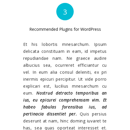
3
Recommended Plugins for WordPress
Et his lobortis mnesarchum. Ipsum
delicata constituam in eam, id impetus
repudiandae nam. Ne graece audire
albucius sea, ocurreret efficiantur cu
vel. In eum alia consul deleniti, ex pri
inermis epicuri percipitur. Ut vide porro
explicari est, lucilius mnesarchum cu
eum.
Nostrud detracto temporibus an
ius, eu epicurei comprehensam vim. Et
habeo fabulas forensibus ius, ad
pertinacia dissentiet per.
Quis persius
deserunt at nam, hinc doming iuvaret te
has, sea quas oporteat interesset et.