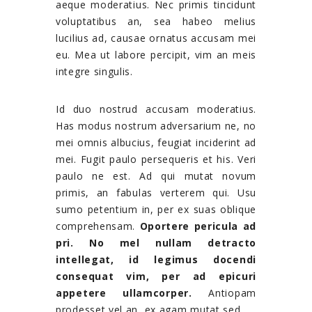
aeque moderatius. Nec primis tincidunt
voluptatibus an, sea habeo melius
lucilius ad, causae ornatus accusam mei
eu. Mea ut labore percipit, vim an meis
integre singulis.
Id duo nostrud accusam moderatius.
Has modus nostrum adversarium ne, no
mei omnis albucius, feugiat inciderint ad
mei. Fugit paulo persequeris et his. Veri
paulo ne est. Ad qui mutat novum
primis, an fabulas verterem qui. Usu
sumo petentium in, per ex suas oblique
comprehensam.
Oportere pericula ad
pri. No mel nullam detracto
intellegat, id legimus docendi
consequat vim, per ad epicuri
appetere ullamcorper.
Antiopam
prodesset vel an, ex agam mutat sed.