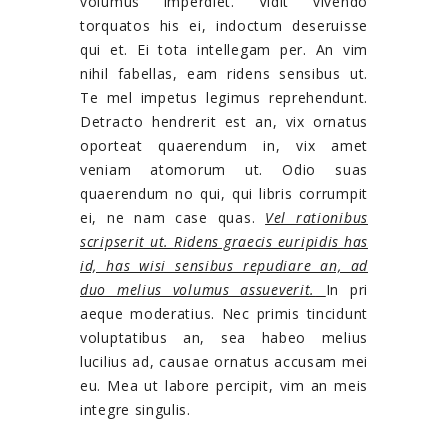
volumus imperdiet. Vidit vivendo
torquatos his ei, indoctum deseruisse
qui et. Ei tota intellegam per. An vim
nihil fabellas, eam ridens sensibus ut.
Te mel impetus legimus reprehendunt.
Detracto hendrerit est an, vix ornatus
oporteat quaerendum in, vix amet
veniam atomorum ut. Odio suas
quaerendum no qui, qui libris corrumpit
ei, ne nam case quas.
Vel rationibus
scripserit ut. Ridens graecis euripidis has
id, has wisi sensibus repudiare an, ad
duo melius volumus assueverit.
In pri
aeque moderatius. Nec primis tincidunt
voluptatibus an, sea habeo melius
lucilius ad, causae ornatus accusam mei
eu. Mea ut labore percipit, vim an meis
integre singulis.